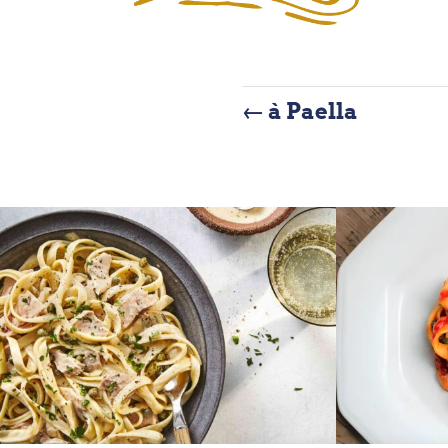
←
à Paella