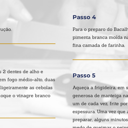
Passo 4
ução.
Para o preparo do Bacal
pimenta branca moída n
fina camada de farinha.
s 2 dentes de alho e
Passo 5
em fogo médio-alto, duas
ligeiramente as cebolas
Aqueça a frigideira, em 
loque o vinagre branco
generosa de manteiga na 
um de cada vez, frite po
espessura. Uma vez que a
preparar, alguns minutos
medo de queimar o peixe,