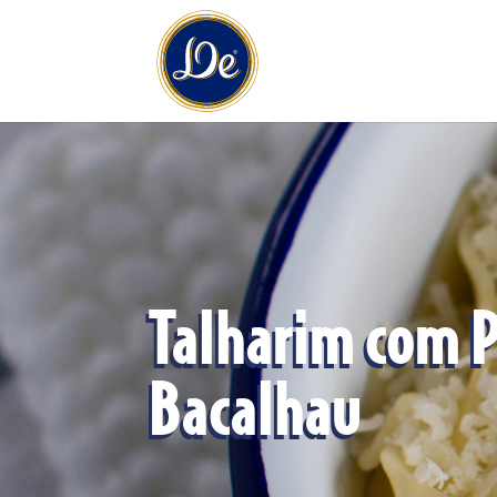
Talharim com P
Bacalhau