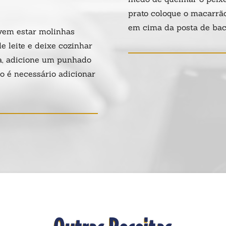
prato coloque o macarrã
em cima da posta de baca
evem estar molinhas
 leite e deixe cozinhar
a, adicione um punhado
ão é necessário adicionar
Outras Receitas