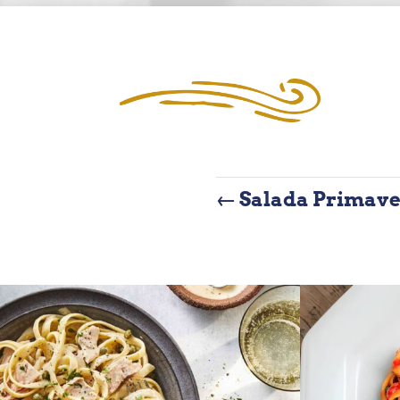
←
Salada Primav