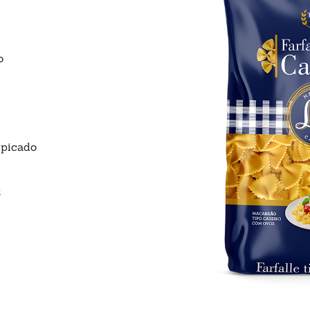
o
 picado
t