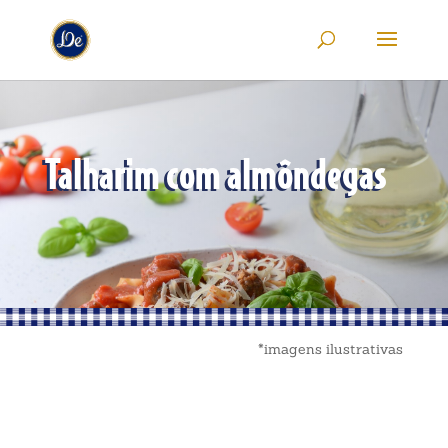
Talharim com almôndegas
*imagens ilustrativas