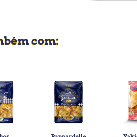
mbém com:
hos
Pappardelle
Yaki