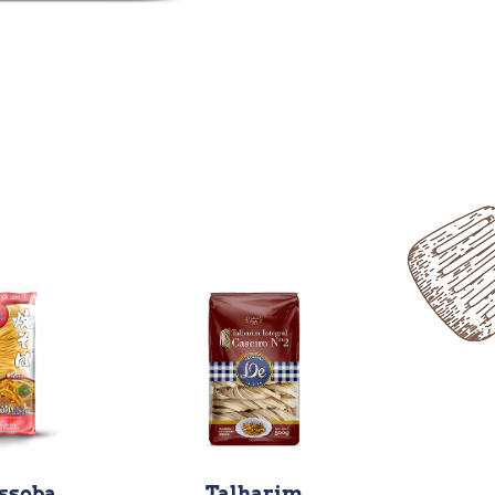
ssoba
Talharim