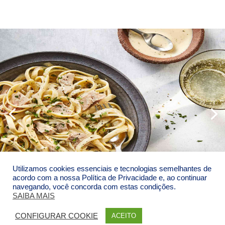
Utilizamos cookies essenciais e tecnologias semelhantes de
acordo com a nossa Política de Privacidade e, ao continuar
navegando, você concorda com estas condições.
SAIBA MAIS
© 2018 Massas De - Todos os direitos reservados |
CONFIGURAR COOKIE
ACEITO
Desenvolvido por
ASA Propaganda e Design