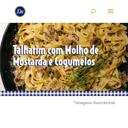
Talharim com Molho de
Mostarda e Cogumelos
*imagens ilustrativas