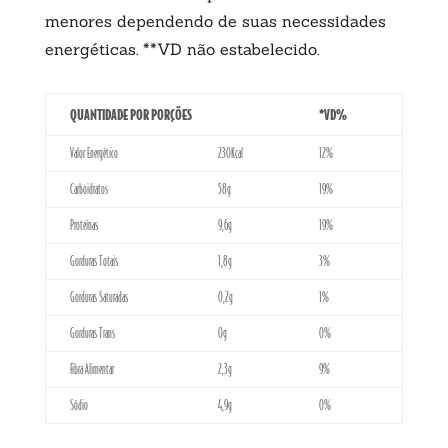
menores dependendo de suas necessidades
energéticas. **VD não estabelecido.
QUANTIDADE POR PORÇÕES
*VD%
Valor Energético
230Kcal
12%
Carboidratos
58g
19%
Proteínas
9,6g
19%
Gorduras Totais
1,8g
3%
Gorduras Saturadas
0,2g
1%
Gorduras Trans
0g
0%
Fibra Alimentar
2,3g
9%
Sódio
4,9g
0%